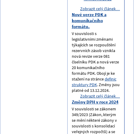
Zobrazit celý článek…
Nové verze PDK a
komunikačního
formátu.
V souvislosti s
legislativními změnami
týkajících se rozpouštění
rezervních zásob vznikla
nová revize verze 081
číselníku PDK a nová verze
20 komunikačního
formátu PDK. Obojí je ke
stažení na stránce
definic
struktury PDK
. Změny jsou
platné od 13.12.2024.
Zobrazit celý článek…
Změny DPH v roce 2024
V souvislosti se zákonem
349/2023 (Zákon, kterým
se mění některé zákony v
souvislosti s konsolidací
veřejných rozpočtů) a se