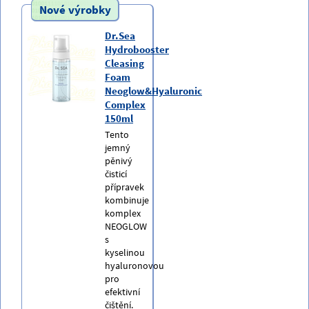
Nové výrobky
Dr.Sea
Hydrobooster
Cleasing
Foam
Neoglow&Hyaluronic
Complex
150ml
Tento
jemný
pěnivý
čisticí
přípravek
kombinuje
komplex
NEOGLOW
s
kyselinou
hyaluronovou
pro
efektivní
čištění.