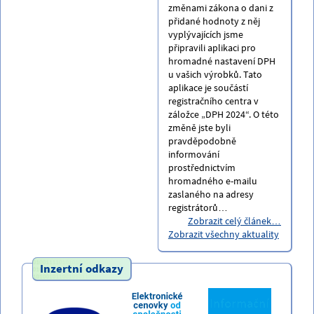
změnami zákona o dani z
přidané hodnoty z něj
vyplývajících jsme
připravili aplikaci pro
hromadné nastavení DPH
u vašich výrobků. Tato
aplikace je součástí
registračního centra v
záložce „DPH 2024“. O této
změně jste byli
pravděpodobně
informování
prostřednictvím
hromadného e-mailu
zaslaného na adresy
registrátorů…
Zobrazit celý článek…
Zobrazit všechny aktuality
Inzertní odkazy