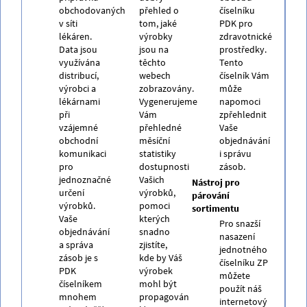
obchodovaných
přehled o
číselníku
v síti
tom, jaké
PDK pro
lékáren.
výrobky
zdravotnické
Data jsou
jsou na
prostředky.
využívána
těchto
Tento
distribucí,
webech
číselník Vám
výrobci a
zobrazovány.
může
lékárnami
Vygenerujeme
napomoci
při
Vám
zpřehlednit
vzájemné
přehledné
Vaše
obchodní
měsíční
objednávání
komunikaci
statistiky
i správu
pro
dostupnosti
zásob.
jednoznačné
Vašich
Nástroj pro
určení
výrobků,
párování
výrobků.
pomoci
sortimentu
Vaše
kterých
Pro snazší
objednávání
snadno
nasazení
a správa
zjistíte,
jednotného
zásob je s
kde by Váš
číselníku ZP
PDK
výrobek
můžete
číselníkem
mohl být
použít náš
mnohem
propagován
internetový