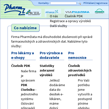
Kontakty
Přihlášení/registrace
O nás
Číselník PDK
Titulní strana
AVEL
Alliance
ViaPharma
PHOENIX
Registrace a opravy výrobků
Healthcare
lékárensk
velkoobc
Další služby
Co nabízíme
Firma PharmData má dlouhodobé zkušenosti při správě
farmaceutických a zdravotnických dat. Nabízíme tyto
služby:
Pro lékárny a
Pro výrobce a
Pro
e-shopy
dodavatele
nemocnice
Číselník PDK
Statistiky
Číselník
zobrazení
zdravotnických
Naše firma
výrobků
prostředků
je
správcem
Jelikož
Pro Vaši
PDK
dodáváme
potřebu
číselníku
-
data do
jsme
jednotného
desítek e-
vytvořili a
systému
lékáren,
postupně
číslování
máme
plníme
přípravků
dobrý
obdobu