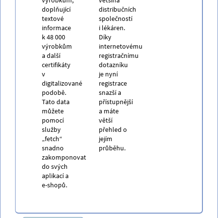
doplňující
distribučních
textové
společností
informace
i lékáren.
k 48 000
Díky
výrobkům
internetovému
a další
registračnímu
certifikáty
dotazníku
v
je nyní
digitalizované
registrace
podobě.
snazší a
Tato data
přístupnější
můžete
a máte
pomocí
větší
služby
přehled o
„fetch“
jejím
snadno
průběhu.
zakomponovat
do svých
aplikací a
e-shopů.