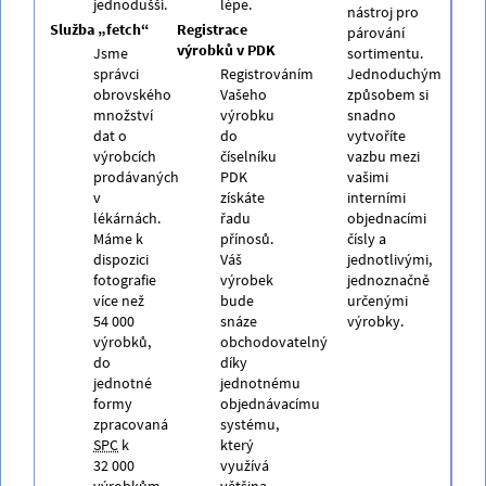
jednodušší.
lépe.
nástroj pro
Služba „fetch“
Registrace
párování
výrobků v PDK
Jsme
sortimentu.
správci
Registrováním
Jednoduchým
obrovského
Vašeho
způsobem si
množství
výrobku
snadno
dat o
do
vytvoříte
výrobcích
číselníku
vazbu mezi
prodávaných
PDK
vašimi
v
získáte
interními
lékárnách.
řadu
objednacími
Máme k
přínosů.
čísly a
dispozici
Váš
jednotlivými,
fotografie
výrobek
jednoznačně
více než
bude
určenými
54 000
snáze
výrobky.
výrobků,
obchodovatelný
do
díky
jednotné
jednotnému
formy
objednávacímu
zpracovaná
systému,
SPC
k
který
32 000
využívá
výrobkům,
většina