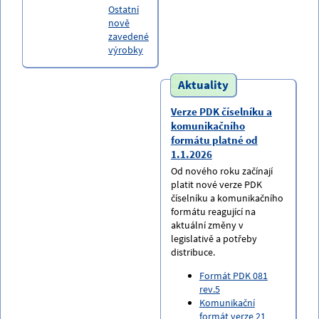
Ostatní
nově
zavedené
výrobky
Aktuality
Verze PDK číselníku a
komunikačního
formátu platné od
1.1.2026
Od nového roku začínají
platit nové verze PDK
číselníku a komunikačního
formátu reagující na
aktuální změny v
legislativě a potřeby
distribuce.
Formát PDK 081
rev.5
Komunikační
formát verze 21