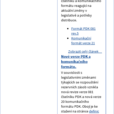
číselníku a komunikačního
formátu reagující na
aktuální změny v
legislativě a potřeby
distribuce.
Formát PDK 081
rev.5
Komunikační
formát verze 21
Zobrazit celý článek…
Nové verze PDK a
komunikačního
formátu.
V souvislosti s
legislativními změnami
týkajících se rozpouštění
rezervních zásob vznikla
nová revize verze 081
číselníku PDK a nová verze
20 komunikačního
formátu PDK. Obojí je ke
stažení na stránce
definic