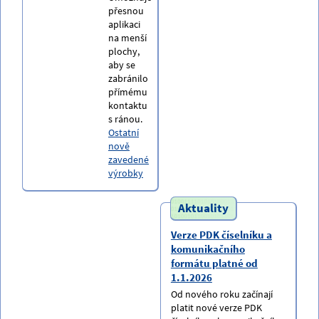
přesnou
aplikaci
na menší
plochy,
aby se
zabránilo
přímému
kontaktu
s ránou.
Ostatní
nově
zavedené
výrobky
Aktuality
Verze PDK číselníku a
komunikačního
formátu platné od
1.1.2026
Od nového roku začínají
platit nové verze PDK