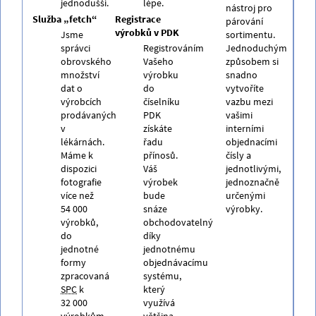
jednodušší.
lépe.
nástroj pro
Služba „fetch“
Registrace
párování
výrobků v PDK
Jsme
sortimentu.
správci
Registrováním
Jednoduchým
obrovského
Vašeho
způsobem si
množství
výrobku
snadno
dat o
do
vytvoříte
výrobcích
číselníku
vazbu mezi
prodávaných
PDK
vašimi
v
získáte
interními
lékárnách.
řadu
objednacími
Máme k
přínosů.
čísly a
dispozici
Váš
jednotlivými,
fotografie
výrobek
jednoznačně
více než
bude
určenými
54 000
snáze
výrobky.
výrobků,
obchodovatelný
do
díky
jednotné
jednotnému
formy
objednávacímu
zpracovaná
systému,
SPC
k
který
32 000
využívá
výrobkům,
většina