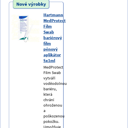
Nové výrobky
Hartmann
MedProtect
Film
Swab
bariérový
film
pěnový
aplikátor
5x1ml
MedProtect
Film Swab
vytváří
voděodolnou
bariéru,
která
chrání
ohroženou
a
poškozenou
pokožku.
Umožňuje