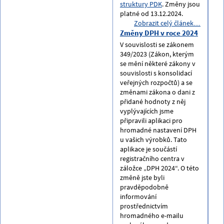
struktury PDK
. Změny jsou
platné od 13.12.2024.
Zobrazit celý článek…
Změny DPH v roce 2024
V souvislosti se zákonem
349/2023 (Zákon, kterým
se mění některé zákony v
souvislosti s konsolidací
veřejných rozpočtů) a se
změnami zákona o dani z
přidané hodnoty z něj
vyplývajících jsme
připravili aplikaci pro
hromadné nastavení DPH
u vašich výrobků. Tato
aplikace je součástí
registračního centra v
záložce „DPH 2024“. O této
změně jste byli
pravděpodobně
informování
prostřednictvím
hromadného e-mailu