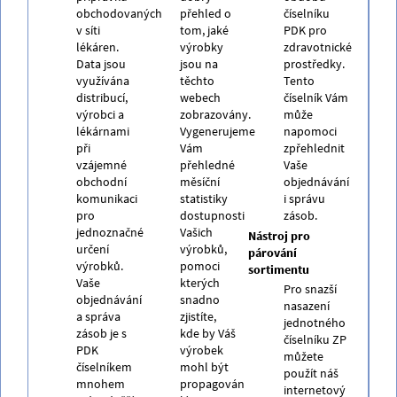
obchodovaných
přehled o
číselníku
v síti
tom, jaké
PDK pro
lékáren.
výrobky
zdravotnické
Data jsou
jsou na
prostředky.
využívána
těchto
Tento
distribucí,
webech
číselník Vám
výrobci a
zobrazovány.
může
lékárnami
Vygenerujeme
napomoci
při
Vám
zpřehlednit
vzájemné
přehledné
Vaše
obchodní
měsíční
objednávání
komunikaci
statistiky
i správu
pro
dostupnosti
zásob.
jednoznačné
Vašich
Nástroj pro
určení
výrobků,
párování
výrobků.
pomoci
sortimentu
Vaše
kterých
Pro snazší
objednávání
snadno
nasazení
a správa
zjistíte,
jednotného
zásob je s
kde by Váš
číselníku ZP
PDK
výrobek
můžete
číselníkem
mohl být
použít náš
mnohem
propagován
internetový