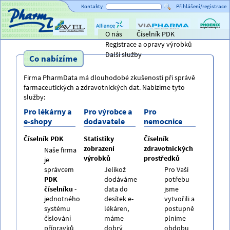
Kontakty
Přihlášení/registrace
O nás
Číselník PDK
Titulní strana
AVEL
Alliance
ViaPharma
PHOENIX
Registrace a opravy výrobků
Healthcare
lékárensk
velkoobc
Další služby
Co nabízíme
Firma PharmData má dlouhodobé zkušenosti při správě
farmaceutických a zdravotnických dat. Nabízíme tyto
služby:
Pro lékárny a
Pro výrobce a
Pro
e-shopy
dodavatele
nemocnice
Číselník PDK
Statistiky
Číselník
zobrazení
zdravotnických
Naše firma
výrobků
prostředků
je
správcem
Jelikož
Pro Vaši
PDK
dodáváme
potřebu
číselníku
-
data do
jsme
jednotného
desítek e-
vytvořili a
systému
lékáren,
postupně
číslování
máme
plníme
přípravků
dobrý
obdobu