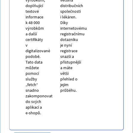
doplňující
distribučních
textové
společností
informace
i lékáren.
k 48 000
Díky
výrobkům
internetovému
a další
registračnímu
certifikáty
dotazníku
v
je nyní
digitalizované
registrace
podobě.
snazší a
Tato data
přístupnější
můžete
a máte
pomocí
větší
služby
přehled o
„fetch“
jejím
snadno
průběhu.
zakomponovat
do svých
aplikací a
e-shopů.