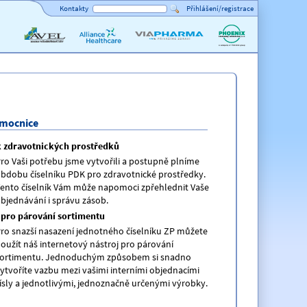
Kontakty
Přihlášení/registrace
AVEL
Alliance
ViaPharma
PHOENIX
Healthcare
lékárenský
velkoobchod
emocnice
k zdravotnických prostředků
ro Vaši potřebu jsme vytvořili a postupně plníme
bdobu číselníku PDK pro zdravotnické prostředky.
ento číselník Vám může napomoci zpřehlednit Vaše
bjednávání i správu zásob.
 pro párování sortimentu
ro snazší nasazení jednotného číselníku ZP můžete
oužít náš internetový nástroj pro párování
ortimentu. Jednoduchým způsobem si snadno
ytvoříte vazbu mezi vašimi interními objednacími
ísly a jednotlivými, jednoznačně určenými výrobky.