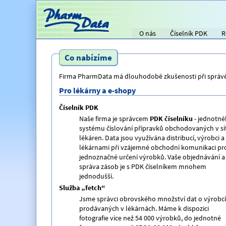
O nás
Číselník PDK
R
Titulní strana
Co nabízíme
Firma PharmData má dlouhodobé zkušenosti při správě 
Pro lékárny a e-shopy
Číselník PDK
Naše firma je správcem
PDK číselníku
- jednotn
systému číslování přípravků obchodovaných v sít
lékáren. Data jsou využívána distribucí, výrobci a
lékárnami při vzájemné obchodní komunikaci pr
jednoznačné určení výrobků. Vaše objednávání a
správa zásob je s PDK číselníkem mnohem
jednodušší.
Služba „fetch“
Jsme správci obrovského množství dat o výrobc
prodávaných v lékárnách. Máme k dispozici
fotografie více než 54 000 výrobků, do jednotné