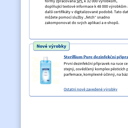
formy zpracovaná
SPC
k 32 000 výrobkům,
doplňující textové informace k 48 000 výrobkům 
další certifikáty v digitalizované podobě. Tato da
můžete pomocí služby „fetch“ snadno
zakomponovat do svých aplikací a e-shopů.
Nové výrobky
Sterillium Pure dezinfekční přípr
První dezinfekční přípravek na ruce c
stejný, osvědčený komplex pěsticích př
parfemace, komplexně účinný, na báz
Ostatní nově zavedené výrobky