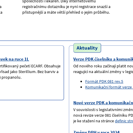
společností i lékáren. Díky internetovému
a
registračnímu dotazníku je nyní registrace snazší a
ta
přístupnější a máte větší přehled o jejím průběhu.
Aktuality
avek na ruce 1L
Verze PDK číselníku a komuni
ertifikovaný pečetí ECARF. Obsahuje
Od nového roku začínají platit n
ísad jako Sterillium. Bez barviv a
reagující na aktuální změny v legis
i propanolu.
Formát PDK 081 rev.5
Komunikační formát verze
Nové verze PDK a komunikačn
V souvislosti s legislativními změ
nová revize verze 081 číselníku 
je ke stažení na stránce
definic st
Změny DPH v roce 2024