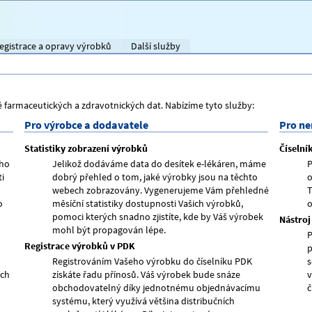
egistrace a opravy výrobků
Další služby
farmaceutických a zdravotnických dat. Nabízíme tyto služby:
Pro výrobce a dodavatele
Pro n
Statistiky zobrazení výrobků
Číselní
ého
Jelikož dodáváme data do desítek e-lékáren, máme
P
i
dobrý přehled o tom, jaké výrobky jsou na těchto
o
webech zobrazovány. Vygenerujeme Vám přehledné
T
o
měsíční statistiky dostupnosti Vašich výrobků,
o
pomoci kterých snadno zjistíte, kde by Váš výrobek
Nástroj
mohl být propagován lépe.
P
Registrace výrobků v PDK
p
Registrováním Vašeho výrobku do číselníku PDK
s
ích
získáte řadu přínosů. Váš výrobek bude snáze
v
obchodovatelný díky jednotnému objednávacímu
č
systému, který využívá většina distribučních