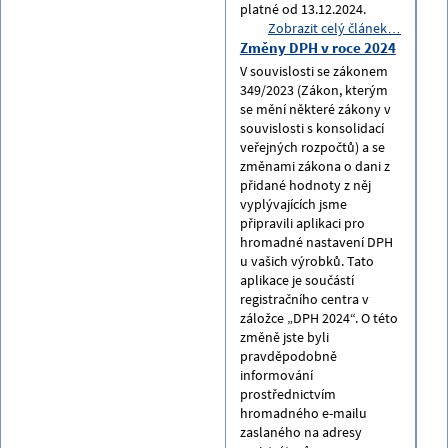
platné od 13.12.2024.
Zobrazit celý článek…
Změny DPH v roce 2024
V souvislosti se zákonem
349/2023 (Zákon, kterým
se mění některé zákony v
souvislosti s konsolidací
veřejných rozpočtů) a se
změnami zákona o dani z
přidané hodnoty z něj
vyplývajících jsme
připravili aplikaci pro
hromadné nastavení DPH
u vašich výrobků. Tato
aplikace je součástí
registračního centra v
záložce „DPH 2024“. O této
změně jste byli
pravděpodobně
informování
prostřednictvím
hromadného e-mailu
zaslaného na adresy