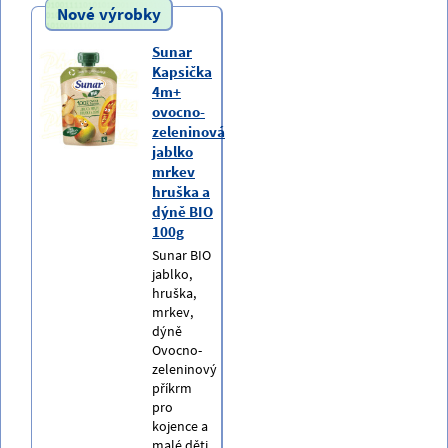
Nové výrobky
Sunar
Kapsička
4m+
ovocno-
zeleninová
jablko
mrkev
hruška a
dýně BIO
100g
Sunar BIO
jablko,
hruška,
mrkev,
dýně
Ovocno-
zeleninový
příkrm
pro
kojence a
malé děti