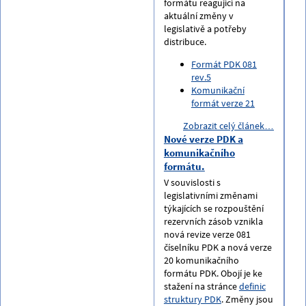
formátu reagující na
aktuální změny v
legislativě a potřeby
distribuce.
Formát PDK 081
rev.5
Komunikační
formát verze 21
Zobrazit celý článek…
Nové verze PDK a
komunikačního
formátu.
V souvislosti s
legislativními změnami
týkajících se rozpouštění
rezervních zásob vznikla
nová revize verze 081
číselníku PDK a nová verze
20 komunikačního
formátu PDK. Obojí je ke
stažení na stránce
definic
struktury PDK
. Změny jsou