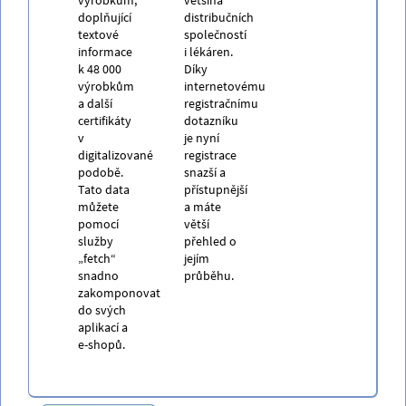
doplňující
distribučních
textové
společností
informace
i lékáren.
k 48 000
Díky
výrobkům
internetovému
a další
registračnímu
certifikáty
dotazníku
v
je nyní
digitalizované
registrace
podobě.
snazší a
Tato data
přístupnější
můžete
a máte
pomocí
větší
služby
přehled o
„fetch“
jejím
snadno
průběhu.
zakomponovat
do svých
aplikací a
e-shopů.