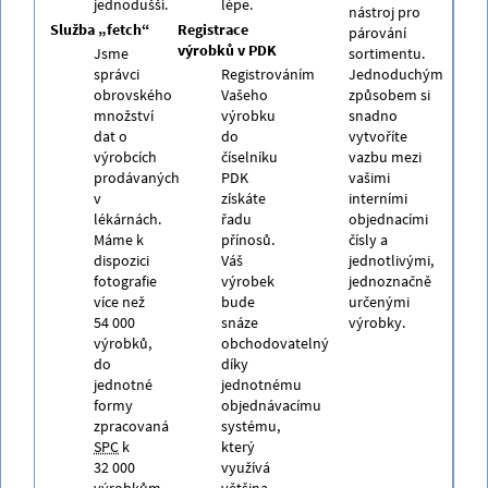
jednodušší.
lépe.
nástroj pro
Služba „fetch“
Registrace
párování
výrobků v PDK
Jsme
sortimentu.
správci
Registrováním
Jednoduchým
obrovského
Vašeho
způsobem si
množství
výrobku
snadno
dat o
do
vytvoříte
výrobcích
číselníku
vazbu mezi
prodávaných
PDK
vašimi
v
získáte
interními
lékárnách.
řadu
objednacími
Máme k
přínosů.
čísly a
dispozici
Váš
jednotlivými,
fotografie
výrobek
jednoznačně
více než
bude
určenými
54 000
snáze
výrobky.
výrobků,
obchodovatelný
do
díky
jednotné
jednotnému
formy
objednávacímu
zpracovaná
systému,
SPC
k
který
32 000
využívá
výrobkům,
většina