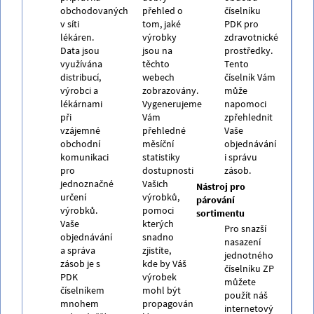
obchodovaných
přehled o
číselníku
v síti
tom, jaké
PDK pro
lékáren.
výrobky
zdravotnické
Data jsou
jsou na
prostředky.
využívána
těchto
Tento
distribucí,
webech
číselník Vám
výrobci a
zobrazovány.
může
lékárnami
Vygenerujeme
napomoci
při
Vám
zpřehlednit
vzájemné
přehledné
Vaše
obchodní
měsíční
objednávání
komunikaci
statistiky
i správu
pro
dostupnosti
zásob.
jednoznačné
Vašich
Nástroj pro
určení
výrobků,
párování
výrobků.
pomoci
sortimentu
Vaše
kterých
Pro snazší
objednávání
snadno
nasazení
a správa
zjistíte,
jednotného
zásob je s
kde by Váš
číselníku ZP
PDK
výrobek
můžete
číselníkem
mohl být
použít náš
mnohem
propagován
internetový