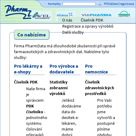
Kontakty
Přihlášení/registrace
O nás
Číselník PDK
Titulní strana
AVEL
Alliance
ViaPharma
PHOENIX
Registrace a opravy výrobků
Healthcare
lékárensk
velkoobc
Další služby
Co nabízíme
Firma PharmData má dlouhodobé zkušenosti při správě
farmaceutických a zdravotnických dat. Nabízíme tyto
služby:
Pro lékárny a
Pro výrobce a
Pro
e-shopy
dodavatele
nemocnice
Číselník PDK
Statistiky
Číselník
zobrazení
zdravotnických
Naše firma
výrobků
prostředků
je
správcem
Jelikož
Pro Vaši
PDK
dodáváme
potřebu
číselníku
-
data do
jsme
jednotného
desítek e-
vytvořili a
systému
lékáren,
postupně
číslování
máme
plníme
přípravků
dobrý
obdobu