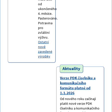
od
ukončeného
4. měsíce.
Pasterováno.
Potravina
pro
zvláštní
výživu.
Ostatní
nově
zavedené
výrobky
Aktuality
Verze PDK číselníku a
komunikačního
formátu platné od
1.1.2026
Od nového roku začínají
platit nové verze PDK
číselníku a komunikačního