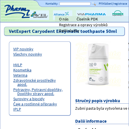
Kontakty
Přihlášení/registrace
O nás
Číselník PDK
Titulní strana
AVEL
Alliance
ViaPharma
PHOENIX
Registrace a opravy výrobků
Healthcare
lékárensk
velkoobc
VetExpert Caryodent Enzymatic toothpaste 50ml
Další služby
VIP novinky
Všechny novinky
HVLP
Kosmetika
Veterina
Zdravotnické prostředky
apod.
Potraviny, Potravní doplňky,
Doplňky stravy apod.
Suroviny a biocidy
Stručný popis výrobku
Čaje a rostlinné přípravky
Zubní pasta byla vytvořena ve 
IPLP
Další informace