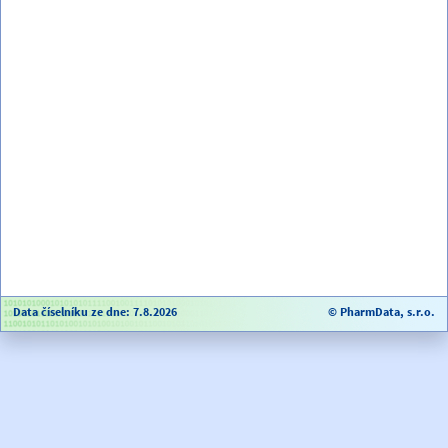
Data číselníku ze dne: 7.8.2026
© PharmData, s.r.o.