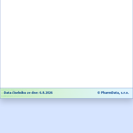
Data číselníku ze dne: 6.8.2026
© PharmData, s.r.o.