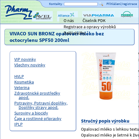
Kontakty
Přihlášení/registrace
O nás
Číselník PDK
Titulní strana
AVEL
Alliance
ViaPharma
PHOENIX
Registrace a opravy výrobků
Healthcare
lékárensk
velkoobc
VIVACO SUN BRONZ opalovací mléko bez
Další služby
octocrylenu SPF50 200ml
VIP novinky
Všechny novinky
HVLP
Kosmetika
Veterina
Zdravotnické prostředky
apod.
Potraviny, Potravní doplňky,
Doplňky stravy apod.
Suroviny a biocidy
Čaje a rostlinné přípravky
Stručný popis výrobku
IPLP
Opalovací mléko s lehkou textu
Opalovací mléko je šetrné k živ