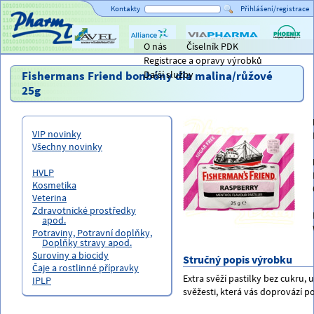
Kontakty
Přihlášení/registrace
O nás
Číselník PDK
Titulní strana
AVEL
Alliance
ViaPharma
PHOENIX
Registrace a opravy výrobků
Healthcare
lékárensk
velkoobc
Fishermans Friend bonbóny dia malina/růžové
Další služby
25g
VIP novinky
Všechny novinky
HVLP
Kosmetika
Veterina
Zdravotnické prostředky
apod.
Potraviny, Potravní doplňky,
Doplňky stravy apod.
Suroviny a biocidy
Stručný popis výrobku
Čaje a rostlinné přípravky
Extra svěží pastilky bez cukru, 
IPLP
svěžesti, která vás doprovází po