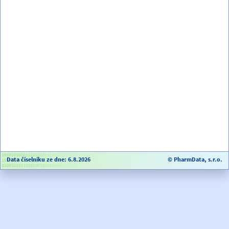
Data číselníku ze dne: 6.8.2026
© PharmData, s.r.o.