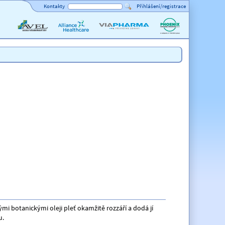
Kontakty
Přihlášení/registrace
AVEL
Alliance
ViaPharma
PHOENIX
Healthcare
lékárenský
velkoobchod
mi botanickými oleji pleť okamžitě rozzáří a dodá jí
u.