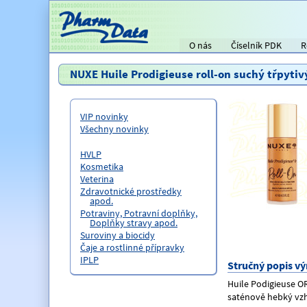
O nás
Číselník PDK
R
Titulní strana
NUXE Huile Prodigieuse roll-on suchý třpytiv
VIP novinky
Všechny novinky
HVLP
Kosmetika
Veterina
Zdravotnické prostředky
apod.
Potraviny, Potravní doplňky,
Doplňky stravy apod.
Suroviny a biocidy
Čaje a rostlinné přípravky
IPLP
Stručný popis v
Huile Podigieuse OR
saténově hebký vzh