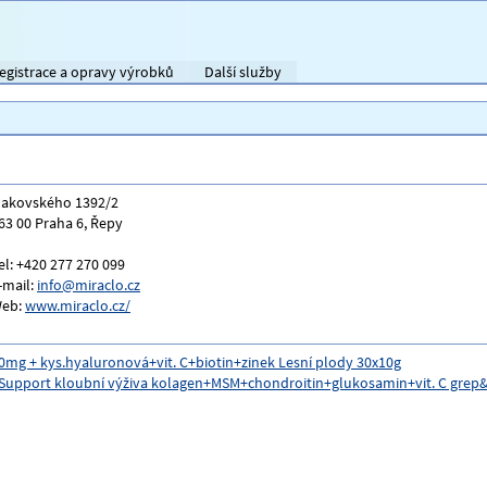
egistrace a opravy výrobků
Další služby
akovského 1392/2
63 00 Praha 6, Řepy
el: +420 277 270 099
-mail:
info@miraclo.cz
eb:
www.miraclo.cz/
0mg + kys.hyaluronová+vit. C+biotin+zinek Lesní plody 30x10g
 Support kloubní výživa kolagen+MSM+chondroitin+glukosamin+vit. C gre