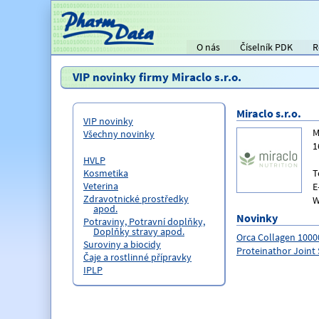
O nás
Číselník PDK
R
Titulní strana
VIP novinky firmy Miraclo s.r.o.
Miraclo s.r.o.
VIP novinky
M
Všechny novinky
1
HVLP
T
Kosmetika
Veterina
E
Zdravotnické prostředky
W
apod.
Novinky
Potraviny, Potravní doplňky,
Doplňky stravy apod.
Orca Collagen 1000
Suroviny a biocidy
Proteinathor Joint
Čaje a rostlinné přípravky
IPLP