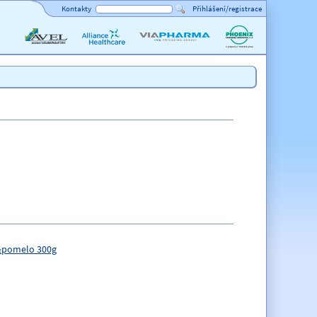
Kontakty
Přihlášení/registrace
AVEL
Alliance
ViaPharma
PHOENIX
Healthcare
lékárenský
velkoobchod
p&pomelo 300g