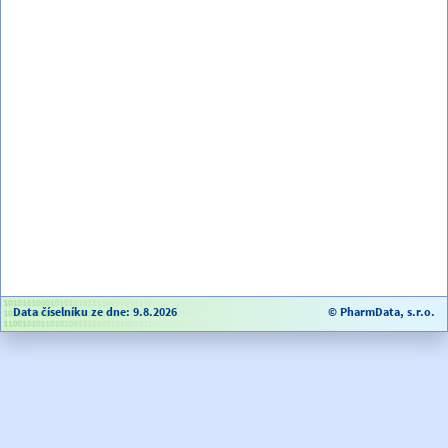
Data číselníku ze dne: 9.8.2026
© PharmData, s.r.o.