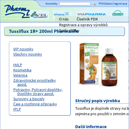
Kontakty
Přihlášení/registrace
O nás
Číselník PDK
Titulní strana
AVEL
Alliance
ViaPharma
PHOENIX
Registrace a opravy výrobků
Healthcare
lékárensk
velkoobc
Tussiflux 1R+ 200ml Pharmalife
Další služby
VIP novinky
Všechny novinky
HVLP
Kosmetika
Veterina
Zdravotnické prostředky
apod.
Potraviny, Potravní doplňky,
Doplňky stravy apod.
Suroviny a biocidy
Stručný popis výrobku
Čaje a rostlinné přípravky
Tussiflux je doplněk stravy na
IPLP
zejména pro použití v zimním ob
Další informace