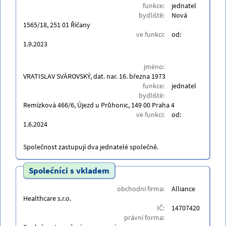
funkce:
jednatel
bydliště:
Nová
1565/18, 251 01 Říčany
ve funkci:
od:
1.9.2023
jméno:
VRATISLAV SVÁROVSKÝ, dat. nar. 16. března 1973
funkce:
jednatel
bydliště:
Remízková 466/6, Újezd u Průhonic, 149 00 Praha 4
ve funkci:
od:
1.6.2024
Společnost zastupují dva jednatelé společně.
Společníci s vkladem
obchodní firma:
Alliance
Healthcare s.r.o.
IČ:
14707420
právní forma: