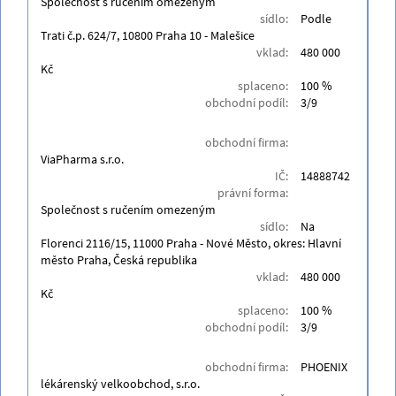
Společnost s ručením omezeným
sídlo:
Podle
Trati č.p. 624/7, 10800 Praha 10 - Malešice
vklad:
480 000
Kč
splaceno:
100 %
obchodní podíl:
3/9
obchodní firma:
ViaPharma s.r.o.
IČ:
14888742
právní forma:
Společnost s ručením omezeným
sídlo:
Na
Florenci 2116/15, 11000 Praha - Nové Město, okres: Hlavní
město Praha, Česká republika
vklad:
480 000
Kč
splaceno:
100 %
obchodní podíl:
3/9
obchodní firma:
PHOENIX
lékárenský velkoobchod, s.r.o.