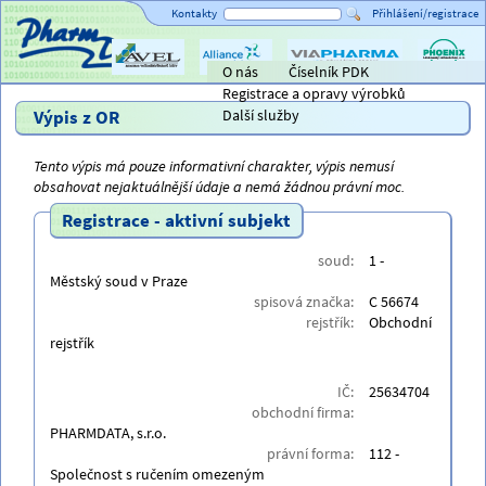
Kontakty
Přihlášení/registrace
O nás
Číselník PDK
Titulní strana
AVEL
Alliance
ViaPharma
PHOENIX
Registrace a opravy výrobků
Healthcare
lékárensk
velkoobc
Výpis z OR
Další služby
Tento výpis má pouze informativní charakter, výpis nemusí
obsahovat nejaktuálnější údaje a nemá žádnou právní moc.
Registrace - aktivní subjekt
soud:
1 -
Městský soud v Praze
spisová značka:
C 56674
rejstřík:
Obchodní
rejstřík
IČ:
25634704
obchodní firma:
PHARMDATA, s.r.o.
právní forma:
112 -
Společnost s ručením omezeným