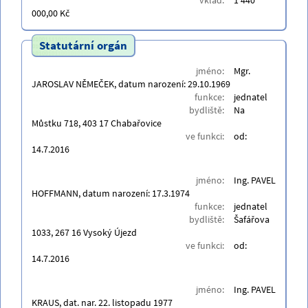
vklad:
1 440
000,00 Kč
Statutární orgán
jméno:
Mgr.
JAROSLAV NĚMEČEK, datum narození: 29.10.1969
funkce:
jednatel
bydliště:
Na
Můstku 718, 403 17 Chabařovice
ve funkci:
od:
14.7.2016
jméno:
Ing. PAVEL
HOFFMANN, datum narození: 17.3.1974
funkce:
jednatel
bydliště:
Šafářova
1033, 267 16 Vysoký Újezd
ve funkci:
od:
14.7.2016
jméno:
Ing. PAVEL
KRAUS, dat. nar. 22. listopadu 1977