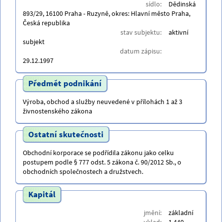
sídlo:
Dědinská
893/29, 16100 Praha - Ruzyně, okres: Hlavní město Praha,
Česká republika
stav subjektu:
aktivní
subjekt
datum zápisu:
29.12.1997
Předmět podnikání
Výroba, obchod a služby neuvedené v přílohách 1 až 3
živnostenského zákona
Ostatní skutečnosti
Obchodní korporace se podřídila zákonu jako celku
postupem podle § 777 odst. 5 zákona č. 90/2012 Sb., o
obchodních společnostech a družstvech.
Kapitál
jmění:
základní