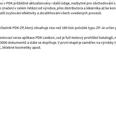
ou v PDK průběžně aktualizovány i další údaje, nezbytné pro obchodování s
značení v celém řetězci od výrobce, přes distributora a lékárníka až ke ko
ší zvyšování efektivity a zkvalitňování všech uvedených procesů.
 i číselník PDK-ZP, který obsahuje více než 160 tisíc položek typu ZP. Je urč
estovací verze aplikace PDK Lexikon, což je full-textový prohlížeč katalogů,
ě 3000 dokumentů a stále se doplňuje. V první etapě je zaměřen na výrobky 
C, léčebné kosmetiky apod.