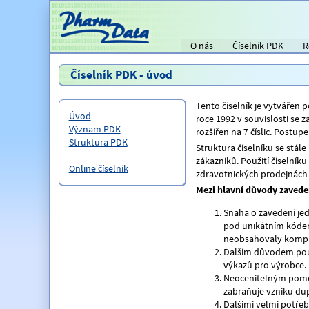
O nás
Číselník PDK
R
Titulní strana
Číselník PDK - úvod
Tento číselník je vytvářen 
Úvod
roce 1992 v souvislosti se
Význam PDK
rozšířen na 7 číslic. Postu
Struktura PDK
Struktura číselníku se stál
zákazníků. Použití číselník
Online číselník
zdravotnických prodejnách
Mezi hlavní důvody zaveden
Snaha o zavedení je
pod unikátním kódem 
neobsahovaly kompl
Dalším důvodem použi
výkazů pro výrobce.
Neocenitelným pomoc
zabraňuje vzniku dup
Dalšími velmi potřeb