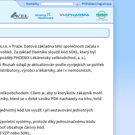
Kontakty
Přihlášení/registrace
AVEL
Alliance
ViaPharma
PHOENIX
Healthcare
lékárenský
velkoobchod
.r.o. v Praze. Datová základna této společnosti začala v
obků. Za základ číselníku sloužil kód SÚKL, který byl
(později PHOENIX Lékárenský velkoobchod, a. s.).
. Rozsah údajů je aktualizován podle vyvíjejících se potřeb
ributory, výrobci a lékárníky, ale i v nemocnicích,
koobchodem. Cílem je, aby si kterýkoliv zákazník mohl
íky, které se v době vzniku PDK nacházely na trhu, totiž
ednotný kód lze využít i při sestavování jednotných
 výpočetní systémy, protože díky jednoznačnému kódu
eboť obsahuje čárový kód.
 od VZP nebo SÚKL.