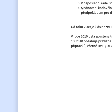
V neposlední řadě js
Sjednocení kódového 
předpokladem pro dal
Od roku 2009 je k dsipozici
V roce 2010 byla spuštěna t
1.9.2010 obsahuje přibližn
přípravků, včetně HVLP, OT