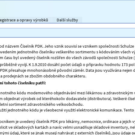
egistrace a opravy výrobků
Další služby
pod názvem Číselník PDK. Jeho vznik souvisí se vznikem společnosti Schulze s
 zavedením jednotného číselníku veškerého sortimentu s kódováním všech výr
pem času byl uvedený číselník rozšířen do všech závodů společnosti Schulze 
e průběžně vyvíjí. K 1.9.2010 dosáhl počet údajů o přípravku hodnotu 173 polí
u PDK přesahuje mnohonásobně původní záměr. Data jsou využívána nejen dist
 a prodejnách se zbožím obdobného charakteru.
í tohoto číselníku patří:
dnotného kódu modemového objednávání mezi lékárnou a zdravotnickým vel
objednat výrobek od kteréhokoliv dodavatele (distributora). Veškeré číseln
etní sortiment zdravotnického velkoobchodu.
tí jednotného kódu je všeobecné využití elektronické komunikace. Tento j
níkem je uvedený číselník PDK pro lékárny, nemocnice, ordinace a jejich
licit ve skladových kartách a navíc velmi usnadňuje skladové inventury, n
nými údaji, které se jinak musejí nahrávat z externích číselníků, jsou údaje