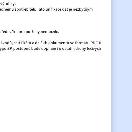
 výrobky.
nečnému spotřebiteli. Tato unifikace dat je nezbytným
en především pro potřeby nemocnic.
 návodů, certifikátů a dalších dokumentů ve formátu PDF. K
typu ZP, postupně bude doplněn i o ostatní druhy léčivých