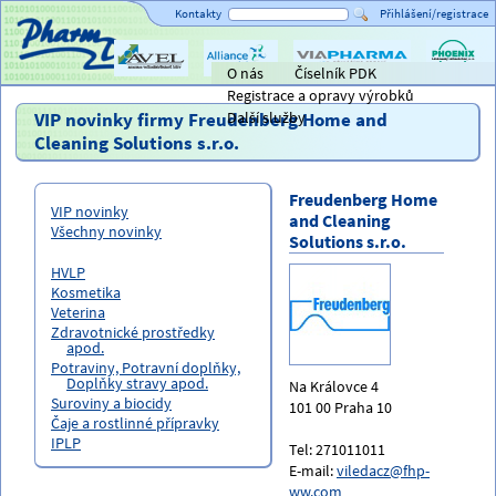
Kontakty
Přihlášení/registrace
O nás
Číselník PDK
Titulní strana
AVEL
Alliance
ViaPharma
PHOENIX
Registrace a opravy výrobků
Healthcare
lékárensk
velkoobc
VIP novinky firmy Freudenberg Home and
Další služby
Cleaning Solutions s.r.o.
Freudenberg Home
VIP novinky
and Cleaning
Všechny novinky
Solutions s.r.o.
HVLP
Kosmetika
Veterina
Zdravotnické prostředky
apod.
Potraviny, Potravní doplňky,
Doplňky stravy apod.
Na Královce 4
Suroviny a biocidy
101 00 Praha 10
Čaje a rostlinné přípravky
IPLP
Tel: 271011011
E-mail:
viledacz@fhp-
ww.com