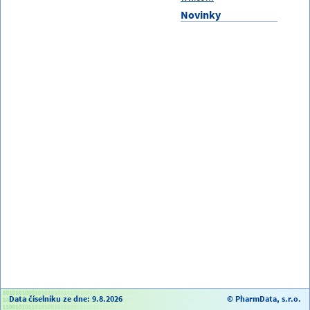
Novinky
Data číselníku ze dne: 9.8.2026
© PharmData, s.r.o.