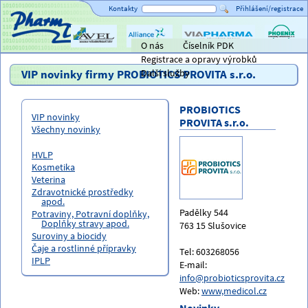
Kontakty
Přihlášení/registrace
O nás
Číselník PDK
Titulní strana
AVEL
Alliance
ViaPharma
PHOENIX
Registrace a opravy výrobků
Healthcare
lékárensk
velkoobc
VIP novinky firmy PROBIOTICS PROVITA s.r.o.
Další služby
PROBIOTICS
VIP novinky
PROVITA s.r.o.
Všechny novinky
HVLP
Kosmetika
Veterina
Zdravotnické prostředky
apod.
Padělky 544
Potraviny, Potravní doplňky,
Doplňky stravy apod.
763 15 Slušovice
Suroviny a biocidy
Čaje a rostlinné přípravky
Tel: 603268056
IPLP
E-mail:
info@probioticsprovita.cz
Web:
www,medicol.cz