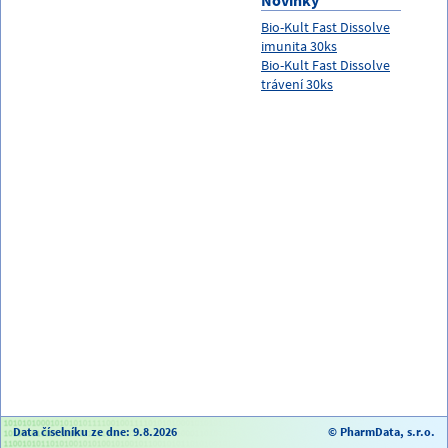
Novinky
Bio-Kult Fast Dissolve
imunita 30ks
Bio-Kult Fast Dissolve
trávení 30ks
Data číselníku ze dne: 9.8.2026
© PharmData, s.r.o.